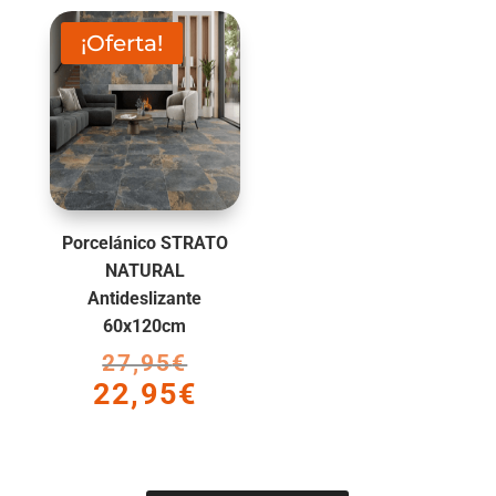
era:
era:
actual
actual
27,95€.
27,95€.
es:
es:
¡Oferta!
22,95€.
22,95€.
Porcelánico STRATO
NATURAL
Antideslizante
60x120cm
27,95
€
El
22,95
€
precio
El
original
precio
era:
actual
27,95€.
es: