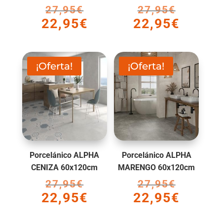
27,95
€
El
27,95
€
El
22,95
€
22,95
€
precio
precio
El
El
original
original
precio
precio
era:
era:
actual
actual
27,95€.
27,95€.
es:
es:
¡Oferta!
¡Oferta!
22,95€.
22,95€.
Porcelánico ALPHA
Porcelánico ALPHA
CENIZA 60x120cm
MARENGO 60x120cm
27,95
€
El
27,95
€
El
22,95
€
22,95
€
precio
precio
El
El
original
original
precio
precio