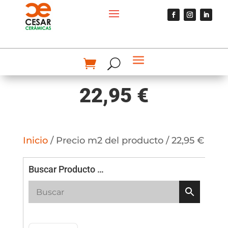
22,95 €
Inicio
/ Precio m2 del producto / 22,95 €
Buscar Producto …