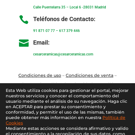
Calle Puentelarra 35 – Local 6 -28031 Madrid

Teléfonos de Contacto:
91 871 07 77
–
617 379 446

Email:
cesarceramicas@cesarceramicas.com
Condiciones de uso
–
Condiciones de venta
–
Aviso Legal
–
Política de privacidad
–
Política
Esta Web utiliza cookies para gestionar el portal, mejorar
de cookies
nuestros servicios y conocer el comportamiento del
usuario mediante el análisis de su navegación. Haga clic
en ACEPTAR para prestar su consentimiento y
Blo
g
–
Contacto
–
Conócenos
–
Mi Cuenta
conformidad, y permitir el uso de las mismas, también
puede obtener más información en nuestra
Política de
Cookies
Mediante estas acciones se considera afirmativo y valido
el consentimiento a la recopilación de sus datos, como