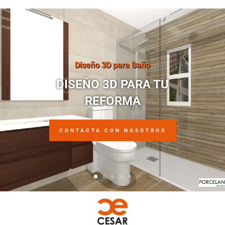
Pavimento INOUT
Porcelánico ALPHA
DECOR CASALE
60x120cm
60x60cm
Porcelánico ALPHA
Porcelánico AOKI
HEXAGONAL 25x29cm
23x120cm