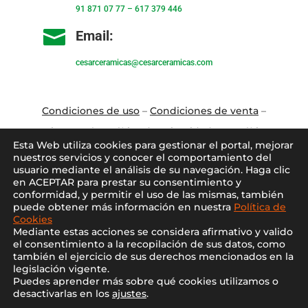
91 871 07 77
–
617 379 446

Email:
cesarceramicas@cesarceramicas.com
Condiciones de uso
–
Condiciones de venta
–
Aviso Legal
–
Política de privacidad
–
Política
Esta Web utiliza cookies para gestionar el portal, mejorar
de cookies
nuestros servicios y conocer el comportamiento del
usuario mediante el análisis de su navegación. Haga clic
en ACEPTAR para prestar su consentimiento y
Blo
g
–
Contacto
–
Conócenos
–
Mi Cuenta
conformidad, y permitir el uso de las mismas, también
puede obtener más información en nuestra
Política de
Cookies
Mediante estas acciones se considera afirmativo y valido
el consentimiento a la recopilación de sus datos, como
también el ejercicio de sus derechos mencionados en la
legislación vigente.
Puedes aprender más sobre qué cookies utilizamos o
2021 ©
Cesar Cerámicas
desactivarlas en los
ajustes
.