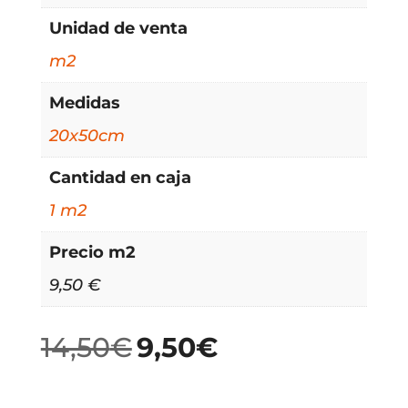
Unidad de venta
m2
Medidas
20x50cm
Cantidad en caja
1 m2
Precio m2
9,50 €
14,50
€
9,50
€
El
El
precio
precio
original
actual