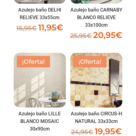
Azulejo baño DELHI
Azulejo baño CARNABY
RELIEVE 33x55cm
BLANCO RELIEVE
33x100cm
11,95
€
El
El
15,95
€
20,95
€
El
El
precio
precio
25,95
€
precio
prec
original
actual
original
actu
era:
es:
era:
es:
15,95€.
11,95€.
¡Oferta!
¡Oferta!
25,95€.
20,9
Azulejo baño LILLE
Azulejo baño CIRCUS-H
BLANCO MOSAIC
NATURAL 33x33cm
30x90cm
19,95
€
El
El
24,95
€