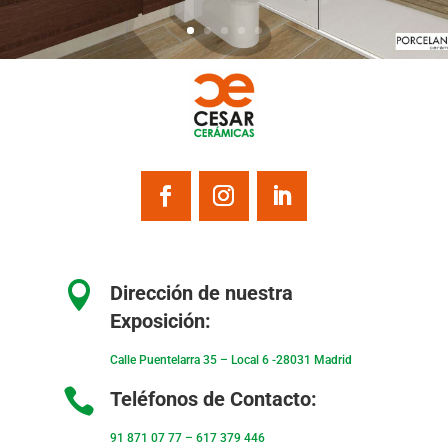

Dirección de nuestra
Exposición:
Calle Puentelarra 35 – Local 6 -28031 Madrid

Teléfonos de Contacto:
91 871 07 77
–
617 379 446