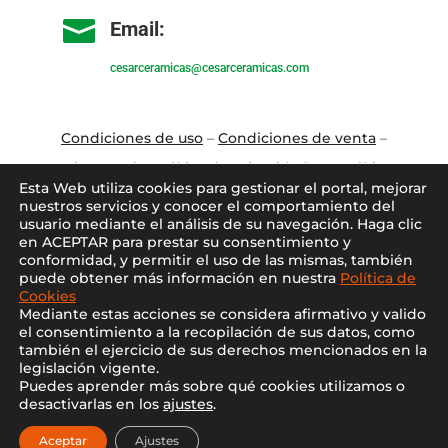

Email:
cesarceramicas@cesarceramicas.com
Condiciones de uso
–
Condiciones de venta
–
Aviso Legal
–
Política de privacidad
–
Política
Esta Web utiliza cookies para gestionar el portal, mejorar
de cookies
nuestros servicios y conocer el comportamiento del
usuario mediante el análisis de su navegación. Haga clic
en ACEPTAR para prestar su consentimiento y
Blo
g
–
Contacto
–
Conócenos
–
Mi Cuenta
conformidad, y permitir el uso de las mismas, también
puede obtener más información en nuestra
Política de
Cookies
Mediante estas acciones se considera afirmativo y valido
el consentimiento a la recopilación de sus datos, como
también el ejercicio de sus derechos mencionados en la
legislación vigente.
Puedes aprender más sobre qué cookies utilizamos o
2021 ©
Cesar Cerámicas
desactivarlas en los
ajustes
.
Diseño web por
Nocturna web
Aceptar
Ajustes