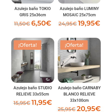
Azulejo baño TOKIO
Azulejo baño LUMINY
GRIS 25x36cm
MOSAIC 25x75cm
6,50
€
19,95
€
El
El
El
El
11,50
€
24,95
€
precio
precio
precio
prec
original
actual
original
actua
era:
es:
era:
es:
¡Oferta!
¡Oferta!
11,50€.
6,50€.
24,95€.
19,95
Azulejo baño STUDIO
Azulejo baño CARNABY
RELIEVE 33x55cm
BLANCO RELIEVE
33x100cm
11,95
€
El
El
15,95
€
20,95
€
El
El
precio
precio
25,95
€