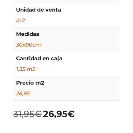
Unidad de venta
m2
Medidas
30x90cm
Cantidad en caja
1,35 m2
Precio m2
26,95
31,95
€
26,95
€
El
El
precio
precio
original
actual