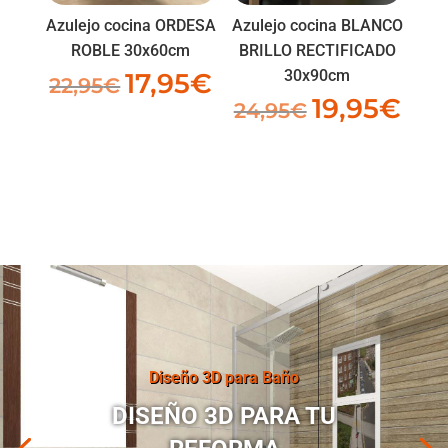
Azulejo cocina ORDESA
Azulejo cocina BLANCO
ROBLE 30x60cm
BRILLO RECTIFICADO
30x90cm
17,95
€
El
El
22,95
€
19,95
€
El
El
precio
precio
24,95
€
precio
prec
original
actual
original
actua
era:
es:
era:
es:
22,95€.
17,95€.
24,95€.
19,95
Diseño 3D para Baño
DISEÑO 3D PARA TU