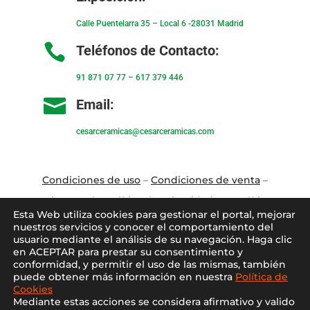
Calle Puentelarra 35 – Local 6 -28031 Madrid

Teléfonos de Contacto:
91 871 07 77
–
617 379 446

Email:
cesarceramicas@cesarceramicas.com
Condiciones de uso
–
Condiciones de venta
–
Aviso Legal
–
Política de privacidad
–
Política
Esta Web utiliza cookies para gestionar el portal, mejorar
de cookies
nuestros servicios y conocer el comportamiento del
usuario mediante el análisis de su navegación. Haga clic
en ACEPTAR para prestar su consentimiento y
Blo
g
–
Contacto
–
Conócenos
–
Mi Cuenta
conformidad, y permitir el uso de las mismas, también
puede obtener más información en nuestra
Política de
Cookies
Mediante estas acciones se considera afirmativo y valido