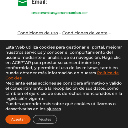

Email:
cesarceramicas@cesarceramicas.com
Condiciones de uso
–
Condiciones de venta
–
Aviso Legal
–
Política de privacidad
–
Política
Esta Web utiliza cookies para gestionar el portal, mejorar
de cookies
nuestros servicios y conocer el comportamiento del
usuario mediante el análisis de su navegación. Haga clic
en ACEPTAR para prestar su consentimiento y
Blo
g
–
Contacto
–
Conócenos
–
Mi Cuenta
conformidad, y permitir el uso de las mismas, también
puede obtener más información en nuestra
Política de
Cookies
Mediante estas acciones se considera afirmativo y valido
el consentimiento a la recopilación de sus datos, como
también el ejercicio de sus derechos mencionados en la
legislación vigente.
Puedes aprender más sobre qué cookies utilizamos o
2021 ©
Cesar Cerámicas
desactivarlas en los
ajustes
.
Diseño web por
Nocturna web
Aceptar
Ajustes