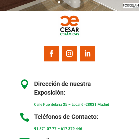

Dirección de nuestra
Exposición:
Calle Puentelarra 35 – Local 6 -28031 Madrid

Teléfonos de Contacto:
91 871 07 77
–
617 379 446