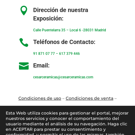

Dirección de nuestra
Exposición:
Calle Puentelarra 35 – Local 6 -28031 Madrid

Teléfonos de Contacto:
91 871 07 77
–
617 379 446

Email:
cesarceramicas@cesarceramicas.com
Condiciones de uso
–
Condiciones de venta
–
Aviso Legal
–
Política de privacidad
–
Política
Esta Web utiliza cookies para gestionar el portal, mejorar
de cookies
nuestros servicios y conocer el comportamiento del
usuario mediante el análisis de su navegación. Haga clic
en ACEPTAR para prestar su consentimiento y
Blo
g
–
Contacto
–
Conócenos
–
Mi Cuenta
conformidad, y permitir el uso de las mismas, también