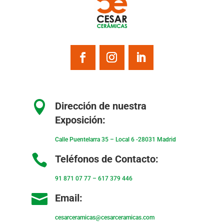

Dirección de nuestra
Exposición:
Calle Puentelarra 35 – Local 6 -28031 Madrid

Teléfonos de Contacto:
91 871 07 77
–
617 379 446

Email:
cesarceramicas@cesarceramicas.com