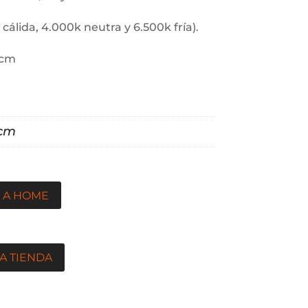
 cálida, 4.000k neutra y 6.500k fría).
0cm
0cm
 A HOME
A TIENDA