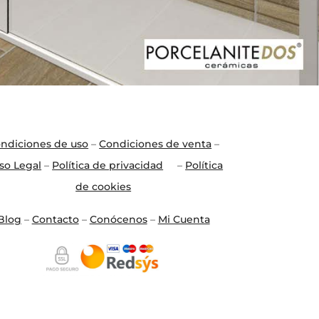
ndiciones de uso
–
Condiciones de venta
–
so Legal
–
Política de privacidad
–
Política
de cookies
Blo
g
–
Contacto
–
Conócenos
–
Mi Cuenta