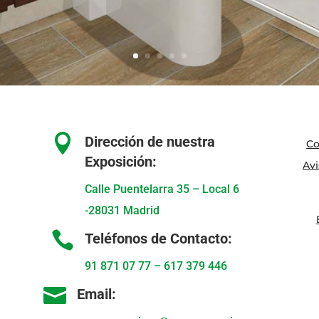

Dirección de nuestra
Co
Exposición:
Avi
Calle Puentelarra 35 – Local 6
-28031 Madrid

Teléfonos de Contacto:
91 871 07 77
–
617 379 446

Email: