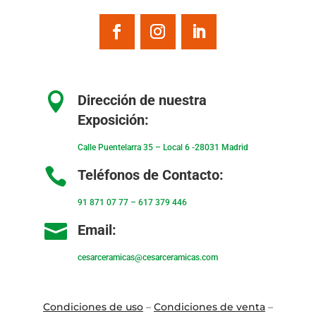

Dirección de nuestra
Exposición:
Calle Puentelarra 35 – Local 6 -28031 Madrid

Teléfonos de Contacto:
91 871 07 77
–
617 379 446

Email:
cesarceramicas@cesarceramicas.com
Condiciones de uso
–
Condiciones de venta
–