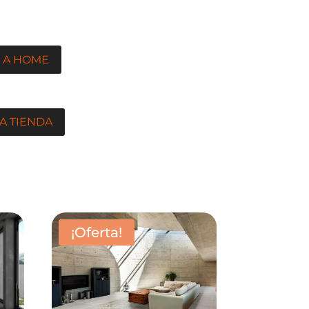
 A HOME
A TIENDA
¡Oferta!