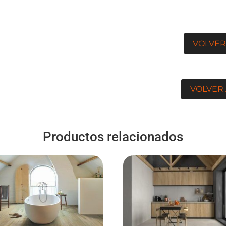
original
actual
era:
es:
20,95€.
15,95€.
VOLVER
VOLVER 
Productos relacionados