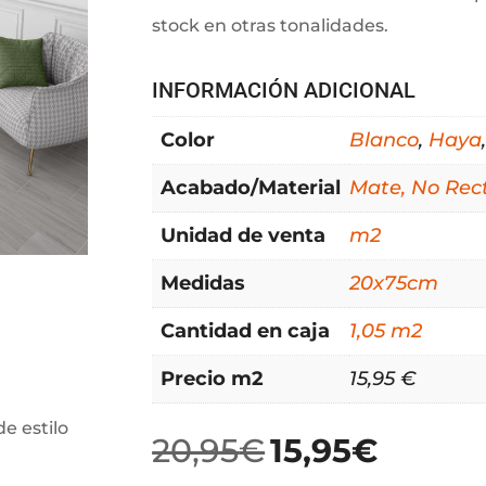
stock en otras tonalidades.
INFORMACIÓN ADICIONAL
Color
Blanco
,
Haya
Acabado/Material
Mate, No Rect
Unidad de venta
m2
Medidas
20x75cm
Cantidad en caja
1,05 m2
Precio m2
15,95 €
e estilo
20,95
€
15,95
€
El
El
precio
precio