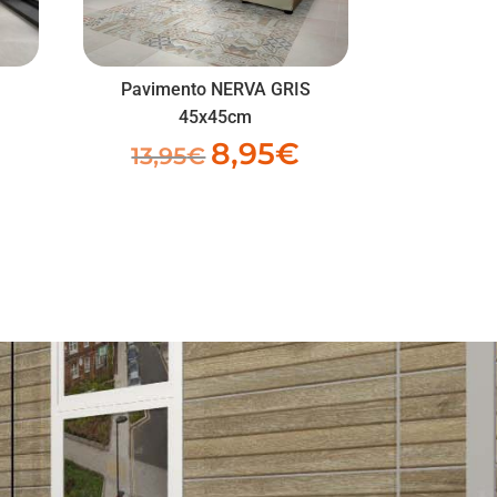
Pavimento NERVA GRIS
m
45x45cm
8,95
€
El
El
13,95
€
precio
precio
original
actual
era:
es:
13,95€.
8,95€.