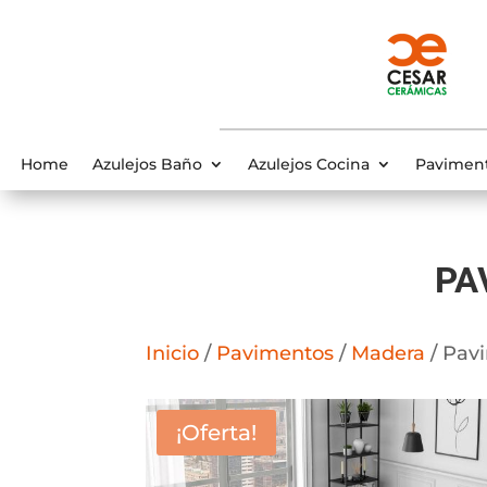
Home
Azulejos Baño
Azulejos Cocina
Pavimen
PA
Inicio
/
Pavimentos
/
Madera
/ Pav
¡Oferta!