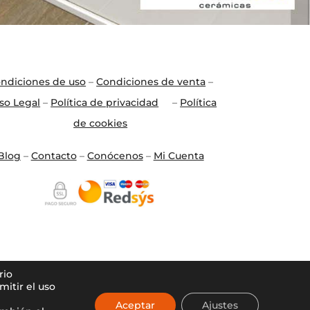
ndiciones de uso
–
Condiciones de venta
–
so Legal
–
Política de privacidad
–
Política
de cookies
Blo
g
–
Contacto
–
Conócenos
–
Mi Cuenta
rio
itir el uso
Aceptar
Ajustes