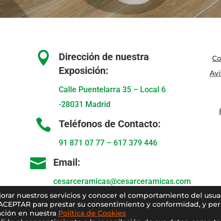

Dirección de nuestra
Co
Exposición:
Avi
Calle Puentelarra 35 – Local 6
-28031 Madrid

Teléfonos de Contacto:
91 871 07 77
–
617 379 446

Email:
cesarceramicas@cesarceramicas.com
ejorar nuestros servicios y conocer el comportamiento del usua
 ACEPTAR para prestar su consentimiento y conformidad, y perm
ción en nuestra
Política de Cookies