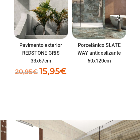
Pavimento exterior
Porcelánico SLATE
REDSTONE GRIS
WAY antideslizante
33x67cm
60x120cm
15,95
€
El
El
20,95
€
precio
precio
original
actual
era:
es:
20,95€.
15,95€.