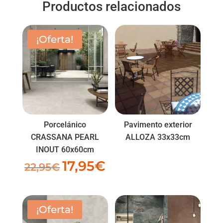
Productos relacionados
¡Oferta!
Porcelánico
Pavimento exterior
CRASSANA PEARL
ALLOZA 33x33cm
INOUT 60x60cm
17,95
€
El
El
22,95
€
precio
precio
original
actual
era:
es:
¡Oferta!
22,95€.
17,95€.