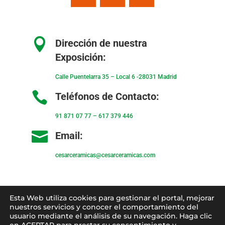

Dirección de nuestra
Exposición:
Calle Puentelarra 35 – Local 6 -28031 Madrid

Teléfonos de Contacto:
91 871 07 77
–
617 379 446

Email:
cesarceramicas@cesarceramicas.com
Condiciones de uso
–
Condiciones de venta
–
Esta Web utiliza cookies para gestionar el portal, mejorar
Aviso Legal
–
Política de privacidad
–
Política
nuestros servicios y conocer el comportamiento del
usuario mediante el análisis de su navegación. Haga clic
de cookies