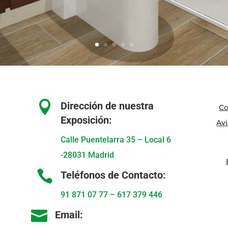

Dirección de nuestra
Co
Exposición:
Avi
Calle Puentelarra 35 – Local 6
-28031 Madrid

Teléfonos de Contacto:
91 871 07 77
–
617 379 446

Email: