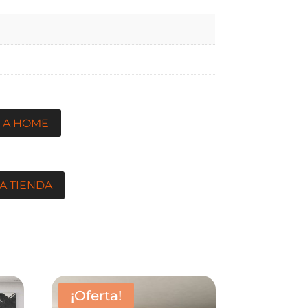
 A HOME
A TIENDA
¡Oferta!