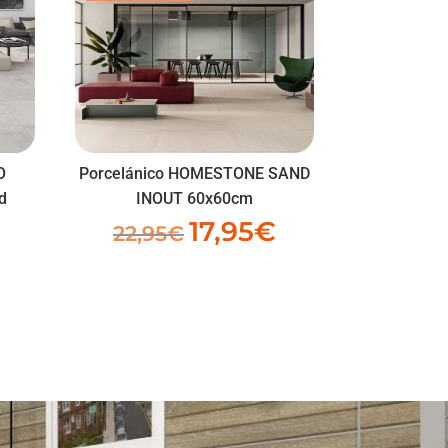
O
Porcelánico HOMESTONE SAND
d
INOUT 60x60cm
17,95
€
El
El
22,95
€
precio
precio
original
actual
era:
es:
22,95€.
17,95€.