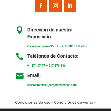

Dirección de nuestra
Exposición:
Calle Puentelarra 35 – Local 6 -28031 Madrid

Teléfonos de Contacto:
91 871 07 77
–
617 379 446

Email:
cesarceramicas@cesarceramicas.com
Condiciones de uso
–
Condiciones de venta
–
Aviso Legal
–
Política de privacidad
–
Política