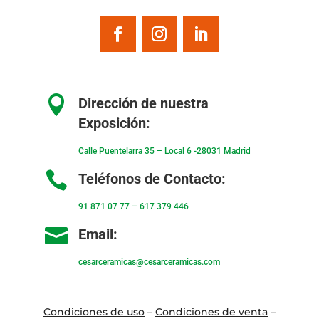

Dirección de nuestra
Exposición:
Calle Puentelarra 35 – Local 6 -28031 Madrid

Teléfonos de Contacto:
91 871 07 77
–
617 379 446

Email:
cesarceramicas@cesarceramicas.com
Condiciones de uso
–
Condiciones de venta
–