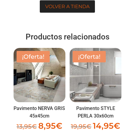
VOLVER A TIENDA
Productos relacionados
¡Oferta!
¡Oferta!
Pavimento NERVA GRIS
Pavimento STYLE
45x45cm
PERLA 30x60cm
8,95
€
14,95
€
El
El
El
El
13,95
€
19,95
€
precio
precio
precio
preci