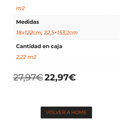
m2
Medidas
18x122cm
,
22,5×153,2cm
Cantidad en caja
2,22 m2
27,97
€
22,97
€
El
El
precio
precio
original
actual
era:
es:
27,97€.
22,97€.
VOLVER A HOME