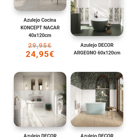
Azulejo Cocina
KONCEPT NACAR
40x120cm
29,95
€
El
Azulejo DECOR
24,95
€
precio
ARGEGNO 60x120cm
El
original
precio
era:
actual
29,95€.
es:
24,95€.
Azulejo DECOR
Azulejo DECOR