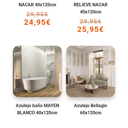
NACAR 40x120cm
RELIEVE NACAR
40x120cm
29,95
€
El
24,95
€
29,95
€
El
precio
El
25,95
€
precio
original
El
precio
original
era:
precio
actual
era:
29,95€.
actual
es:
29,95€.
es:
24,95€.
25,95€.
Azulejo baño MAYEN
Azulejo Bellagio
BLANCO 40x120cm
60x120cm