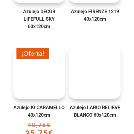
Azulejo DECOR
Azulejo FIRENZE 1219
LIFEFULL SKY
40x120cm
60x120cm
¡Oferta!
Azulejo KI CARAMELLO
Azulejo LARIO RELIEVE
40x120cm
BLANCO 60x120cm
40,75
€
El
35,75
€
precio
El