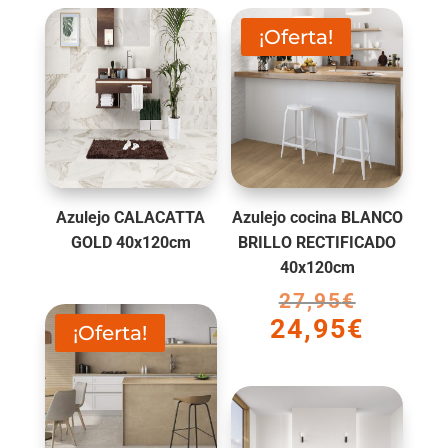
¡Oferta!
Azulejo CALACATTA
Azulejo cocina BLANCO
GOLD 40x120cm
BRILLO RECTIFICADO
40x120cm
27,95
€
El
24,95
€
precio
El
¡Oferta!
original
precio
era:
actual
27,95€.
es:
24,95€.