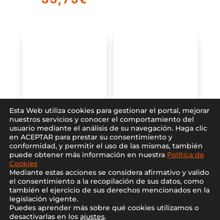
original
precio
era:
actual
40,75€.
es:
35,75€.
Esta Web utiliza cookies para gestionar el portal, mejorar
nuestros servicios y conocer el comportamiento del
usuario mediante el análisis de su navegación. Haga clic
Azulejo LIVERPOOL
Azulejo MAJESTIC
en ACEPTAR para prestar su consentimiento y
1218 40x120cm
60x120cm
conformidad, y permitir el uso de las mismas, también
puede obtener más información en nuestra
Política de
Cookies
Mediante estas acciones se considera afirmativo y valido
el consentimiento a la recopilación de sus datos, como
también el ejercicio de sus derechos mencionados en la
legislación vigente.
Puedes aprender más sobre qué cookies utilizamos o
desactivarlas en los
ajustes
.