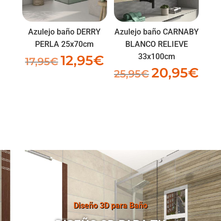
Azulejo baño DERRY
Azulejo baño CARNABY
PERLA 25x70cm
BLANCO RELIEVE
33x100cm
12,95
€
El
El
17,95
€
20,95
€
El
El
precio
precio
25,95
€
precio
prec
original
actual
original
actu
era:
es:
era:
es:
17,95€.
12,95€.
25,95€.
20,9
Diseño 3D para Baño