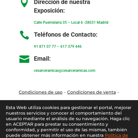

Dirección de nuestra
Exposición:
Calle Puentelarra 35 – Local 6 -28031 Madrid

Teléfonos de Contacto:
91 871 07 77
–
617 379 446

Email:
cesarceramicas@cesarceramicas.com
Condiciones de uso
–
Condiciones de venta
–
Aviso Legal
–
Política de privacidad
–
Política
Esta Web utiliza cookies para gestionar el portal, mejorar
de cookies
nuestros servicios y conocer el comportamiento del
usuario mediante el análisis de su navegación. Haga clic
en ACEPTAR para prestar su consentimiento y
Blo
g
–
Contacto
–
Conócenos
–
Mi Cuenta
conformidad, y permitir el uso de las mismas, también
puede obtener más información en nuestra
Política de