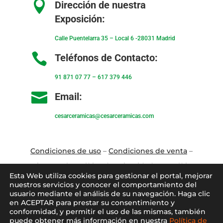

Dirección de nuestra
Exposición:
Calle Puentelarra 35 – Local 6 -28031 Madrid

Teléfonos de Contacto:
91 871 07 77
–
617 379 446

Email:
cesarceramicas@cesarceramicas.com
Condiciones de uso
–
Condiciones de venta
–
Aviso Legal
–
Política de privacidad
–
Política
Esta Web utiliza cookies para gestionar el portal, mejorar
de cookies
nuestros servicios y conocer el comportamiento del
usuario mediante el análisis de su navegación. Haga clic
en ACEPTAR para prestar su consentimiento y
Blo
g
–
Contacto
–
Conócenos
–
Mi Cuenta
conformidad, y permitir el uso de las mismas, también
puede obtener más información en nuestra
Política de