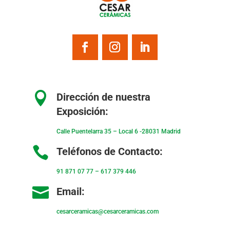

Dirección de nuestra
Exposición:
Calle Puentelarra 35 – Local 6 -28031 Madrid

Teléfonos de Contacto:
91 871 07 77
–
617 379 446

Email:
cesarceramicas@cesarceramicas.com