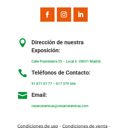

Dirección de nuestra
Exposición:
Calle Puentelarra 35 – Local 6 -28031 Madrid

Teléfonos de Contacto:
91 871 07 77
–
617 379 446

Email:
cesarceramicas@cesarceramicas.com
Condiciones de uso
–
Condiciones de venta
–