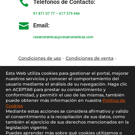

Teléfonos de Contacto:
91 871 07 77
–
617 379 446

Email:
cesarceramicas@cesarceramicas.com
Condiciones de uso
–
Condiciones de venta
–
Aviso Legal
–
Política de privacidad
–
Política
Esta Web utiliza cookies para gestionar el portal, mejorar
de cookies
nuestros servicios y conocer el comportamiento del
usuario mediante el análisis de su navegación. Haga clic
en ACEPTAR para prestar su consentimiento y
Blo
g
–
Contacto
–
Conócenos
–
Mi Cuenta
conformidad, y permitir el uso de las mismas, también
puede obtener más información en nuestra
Política de
Cookies
Mediante estas acciones se considera afirmativo y valido
el consentimiento a la recopilación de sus datos, como
también el ejercicio de sus derechos mencionados en la
legislación vigente.
Puedes aprender más sobre qué cookies utilizamos o
2021 ©
Cesar Cerámicas