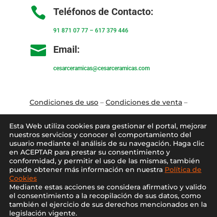

Teléfonos de Contacto:
91 871 07 77
–
617 379 446

Email:
cesarceramicas@cesarceramicas.com
Condiciones de uso
–
Condiciones de venta
–
Aviso Legal
–
Política de privacidad
–
Política
Esta Web utiliza cookies para gestionar el portal, mejorar
de cookies
nuestros servicios y conocer el comportamiento del
usuario mediante el análisis de su navegación. Haga clic
en ACEPTAR para prestar su consentimiento y
Blo
g
–
Contacto
–
Conócenos
–
Mi Cuenta
conformidad, y permitir el uso de las mismas, también
puede obtener más información en nuestra
Política de
Cookies
Mediante estas acciones se considera afirmativo y valido
el consentimiento a la recopilación de sus datos, como
también el ejercicio de sus derechos mencionados en la
legislación vigente.