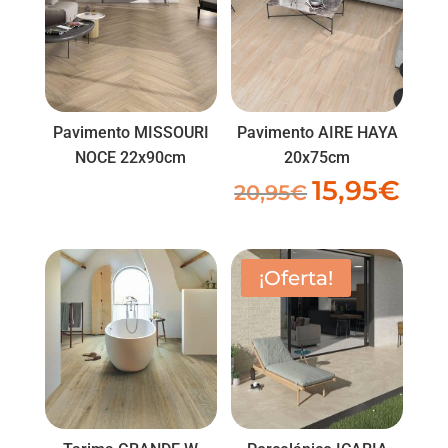
Pavimento MISSOURI
Pavimento AIRE HAYA
NOCE 22x90cm
20x75cm
15,95
€
El
El
20,95
€
precio
preci
original
actua
era:
es:
¡Oferta!
20,95€.
15,95