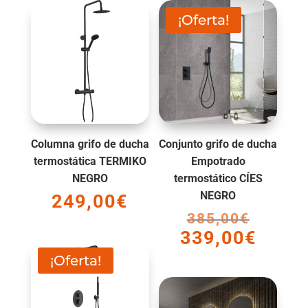
¡Oferta!
Columna grifo de ducha
Conjunto grifo de ducha
termostática TERMIKO
Empotrado
NEGRO
termostático CÍES
NEGRO
249,00
€
385,00
€
El
339,00
€
precio
El
original
precio
¡Oferta!
era:
actual
385,00€.
es: