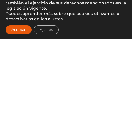
también el ejercicio de sus derechos mencionados en la
legislación vigente.
Puedes aprender más sobre qué cookies utilizamos o
desactivarlas en los
ajustes
.
Aceptar
Ajustes
Mampara de ducha
Mampara de ducha
FRESH FIJO NEGRO
FRESH FIJO NEGRO
CUADROS
LÍNEAS