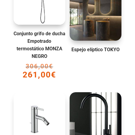
339,00€
Conjunto grifo de ducha
Empotrado
termostático MONZA
Espejo elíptico TOKYO
NEGRO
306,00
€
El
261,00
€
precio
El
original
precio
era:
actual
306,00€.
es:
261,00€.