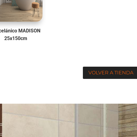
celánico MADISON
25x150cm
VOLVER A TIENDA