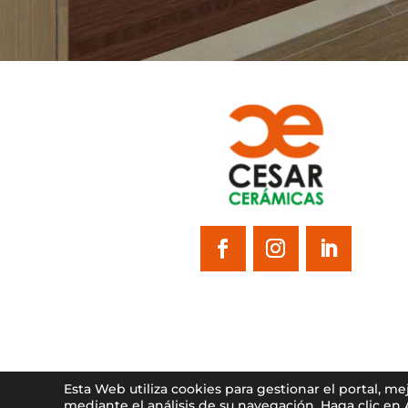
Esta Web utiliza cookies para gestionar el portal, m
mediante el análisis de su navegación. Haga clic en