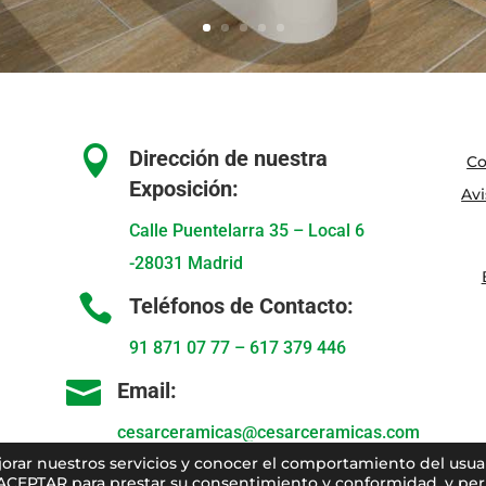

Dirección de nuestra
Co
Exposición:
Avi
Calle Puentelarra 35 – Local 6
-28031 Madrid

Teléfonos de Contacto:
91 871 07 77
–
617 379 446

Email:
cesarceramicas@cesarceramicas.com
ejorar nuestros servicios y conocer el comportamiento del usua
 ACEPTAR para prestar su consentimiento y conformidad, y perm