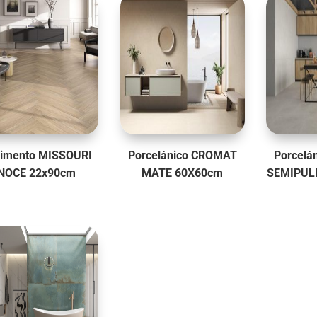
10,95€.
11,95€.
imento MISSOURI
Porcelánico CROMAT
Porcelá
NOCE 22x90cm
MATE 60X60cm
SEMIPUL