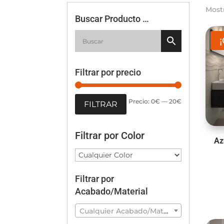
Most
Buscar Producto …
Filtrar por precio
Precio
Precio
Precio:
0€
—
20€
FILTRAR
mínimo
máximo
Filtrar por Color
Az
Filtrar por
Acabado/Material
Cualquier Acabado/Material