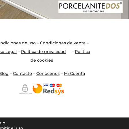
ndiciones de uso
–
Condiciones de venta
–
so Legal
–
Política de privacidad
–
Política
de cookies
Blo
g
–
Contacto
–
Conócenos
–
Mi Cuenta
rio
itir el uso