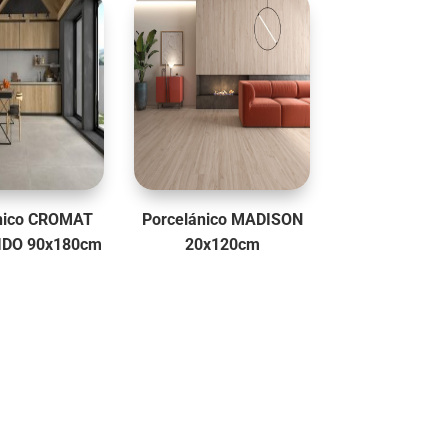
10,95€.
11,95€.
nico CROMAT
Porcelánico MADISON
IDO 90x180cm
20x120cm