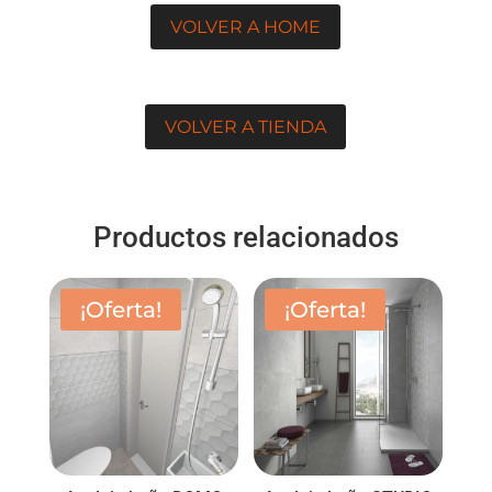
15,95€.
11,95€.
VOLVER A HOME
VOLVER A TIENDA
Productos relacionados
¡Oferta!
¡Oferta!