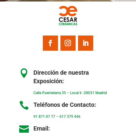

Dirección de nuestra
Exposición:
Calle Puentelarra 35 – Local 6 -28031 Madrid

Teléfonos de Contacto:
91 871 07 77
–
617 379 446

Email: