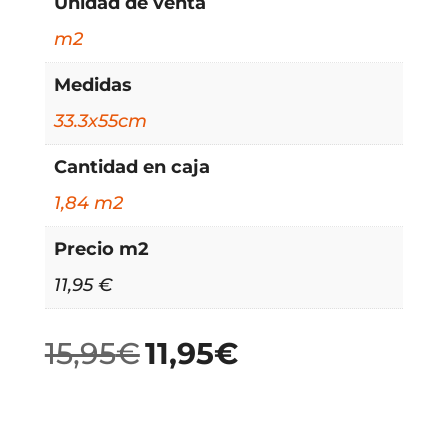
Unidad de venta
m2
Medidas
33.3x55cm
Cantidad en caja
1,84 m2
Precio m2
11,95 €
15,95
€
11,95
€
El
El
precio
precio
original
actual
era:
es: