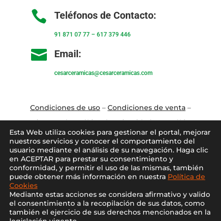

Teléfonos de Contacto:
91 871 07 77
–
617 379 446

Email:
cesarceramicas@cesarceramicas.com
Condiciones de uso
–
Condiciones de venta
–
Aviso Legal
–
Política de privacidad
–
Política
Esta Web utiliza cookies para gestionar el portal, mejorar
de cookies
nuestros servicios y conocer el comportamiento del
usuario mediante el análisis de su navegación. Haga clic
en ACEPTAR para prestar su consentimiento y
Blo
g
–
Contacto
–
Conócenos
–
Mi Cuenta
conformidad, y permitir el uso de las mismas, también
puede obtener más información en nuestra
Política de
Cookies
Mediante estas acciones se considera afirmativo y valido
el consentimiento a la recopilación de sus datos, como
también el ejercicio de sus derechos mencionados en la