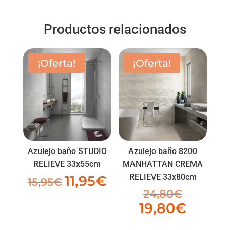
Productos relacionados
¡Oferta!
¡Oferta!
Azulejo baño STUDIO
Azulejo baño 8200
RELIEVE 33x55cm
MANHATTAN CREMA
RELIEVE 33x80cm
11,95
€
El
El
15,95
€
24,80
€
El
precio
precio
19,80
€
precio
original
actual
El
original
era:
es:
precio