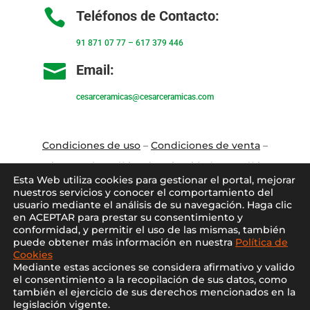

Teléfonos de Contacto:
91 871 07 77
–
617 379 446

Email:
cesarceramicas@cesarceramicas.com
Condiciones de uso
–
Condiciones de venta
–
Aviso Legal
–
Política de privacidad
–
Política
Esta Web utiliza cookies para gestionar el portal, mejorar
de cookies
nuestros servicios y conocer el comportamiento del
usuario mediante el análisis de su navegación. Haga clic
en ACEPTAR para prestar su consentimiento y
Blo
g
–
Contacto
–
Conócenos
–
Mi Cuenta
conformidad, y permitir el uso de las mismas, también
puede obtener más información en nuestra
Política de
Cookies
Mediante estas acciones se considera afirmativo y valido
el consentimiento a la recopilación de sus datos, como
también el ejercicio de sus derechos mencionados en la
legislación vigente.