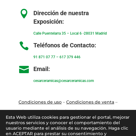

Dirección de nuestra
Exposición:
Calle Puentelarra 35 – Local 6 -28031 Madrid

Teléfonos de Contacto:
91 871 07 77
–
617 379 446

Email:
cesarceramicas@cesarceramicas.com
Condiciones de uso
–
Condiciones de venta
–
Aviso Legal
–
Política de privacidad
–
Política
Esta Web utiliza cookies para gestionar el portal, mejorar
de cookies
nuestros servicios y conocer el comportamiento del
usuario mediante el análisis de su navegación. Haga clic
en ACEPTAR para prestar su consentimiento y