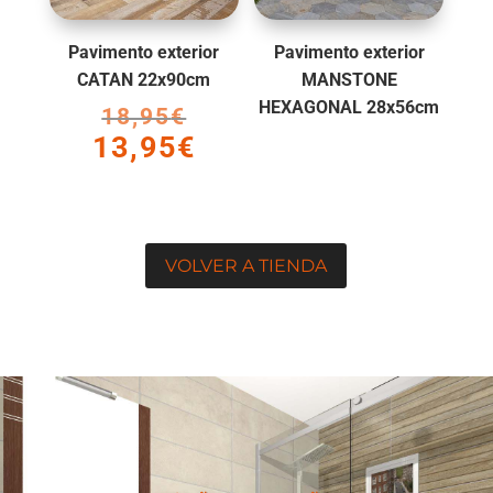
Pavimento exterior
Pavimento exterior
CATAN 22x90cm
MANSTONE
HEXAGONAL 28x56cm
18,95
€
El
13,95
€
precio
El
original
precio
era:
actual
18,95€.
es:
13,95€.
VOLVER A TIENDA