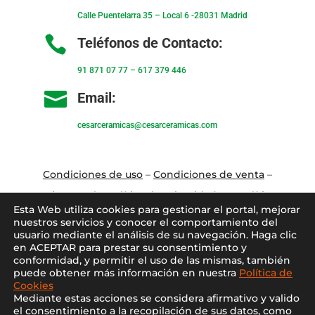
Calle Puentelarra 35 – Local 6 -28031 Madrid

Teléfonos de Contacto:
91 871 07 77
–
617 379 446

Email:
cesarceramicas@cesarceramicas.com
Condiciones de uso
–
Condiciones de venta
–
Aviso Legal
–
Política de privacidad
–
Política
Esta Web utiliza cookies para gestionar el portal, mejorar
de cookies
nuestros servicios y conocer el comportamiento del
usuario mediante el análisis de su navegación. Haga clic
en ACEPTAR para prestar su consentimiento y
Blo
g
–
Contacto
–
Conócenos
–
Mi Cuenta
conformidad, y permitir el uso de las mismas, también
puede obtener más información en nuestra
Política de
Cookies
Mediante estas acciones se considera afirmativo y valido
el consentimiento a la recopilación de sus datos, como