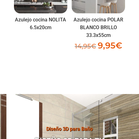
Azulejo cocina NOLITA
Azulejo cocina POLAR
6.5x20cm
BLANCO BRILLO
33.3x55cm
9,95
€
El
El
14,95
€
precio
preci
original
actua
era:
es:
14,95€.
9,95€.
Diseño 3D para Baño