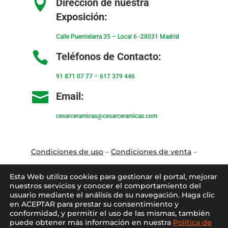

Dirección de nuestra
Exposición:
Calle Puentelarra 35 – Local 6 -28031 Madrid

Teléfonos de Contacto:
91 871 07 77
–
617 379 446

Email:
cesarceramicas@cesarceramicas.com
Condiciones de uso
–
Condiciones de venta
–
Aviso Legal
–
Política de privacidad
–
Política
Esta Web utiliza cookies para gestionar el portal, mejorar
de cookies
nuestros servicios y conocer el comportamiento del
usuario mediante el análisis de su navegación. Haga clic
en ACEPTAR para prestar su consentimiento y
Blo
g
–
Contacto
–
Conócenos
–
Mi Cuenta
conformidad, y permitir el uso de las mismas, también
puede obtener más información en nuestra
Política de