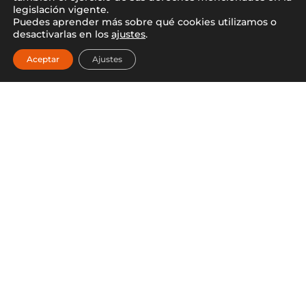
legislación vigente.
Puedes aprender más sobre qué cookies utilizamos o
desactivarlas en los
ajustes
.
Aceptar
Ajustes
Revestimiento exterior
Revestimiento exterior
POMPEYA 30x60cm
VIENA 30x60cm
VOLVER A TIENDA