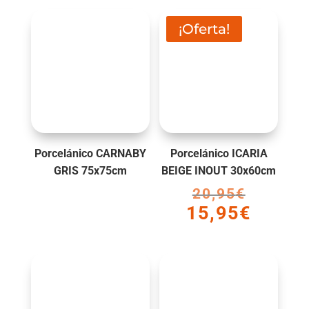
¡Oferta!
Porcelánico CARNABY
Porcelánico ICARIA
GRIS 75x75cm
BEIGE INOUT 30x60cm
20,95
€
El
15,95
€
precio
El
original
precio
era:
actual
20,95€.
es:
15,95€.