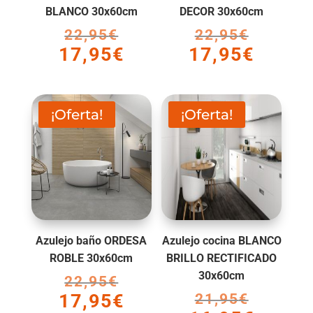
BLANCO 30x60cm
DECOR 30x60cm
22,95
€
El
22,95
€
El
17,95
€
17,95
€
precio
precio
El
El
original
original
precio
precio
era:
era:
actual
actual
22,95€.
22,95€.
es:
es:
¡Oferta!
¡Oferta!
17,95€.
17,95€.
Azulejo baño ORDESA
Azulejo cocina BLANCO
ROBLE 30x60cm
BRILLO RECTIFICADO
30x60cm
22,95
€
El
17,95
€
21,95
€
El
precio
El