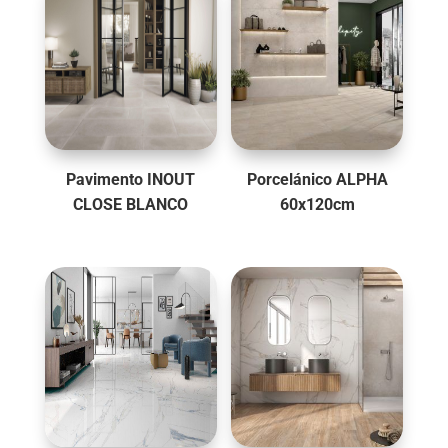
17,95€.
17,95€.
Pavimento INOUT
Porcelánico ALPHA
CLOSE BLANCO
60x120cm