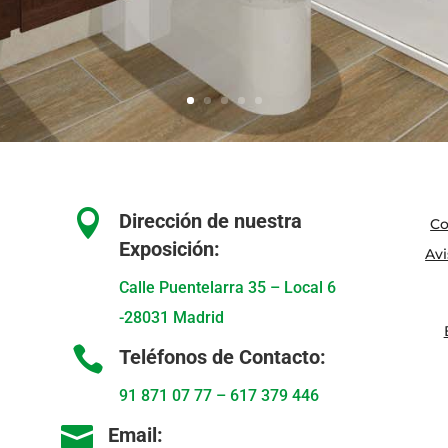

Dirección de nuestra
Co
Exposición:
Avi
Calle Puentelarra 35 – Local 6
-28031 Madrid

Teléfonos de Contacto:
91 871 07 77
–
617 379 446

Email: