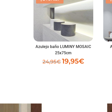
Azulejo baño LUMINY MOSAIC
A
25x75cm
19,95
€
El
El
24,95
€
precio
precio
original
actual
era:
es:
24,95€.
19,95€.