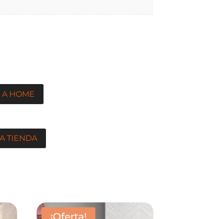
 A HOME
A TIENDA
¡Oferta!