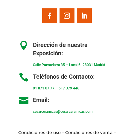

Dirección de nuestra
Exposición:
Calle Puentelarra 35 – Local 6 -28031 Madrid

Teléfonos de Contacto:
91 871 07 77
–
617 379 446

Email:
cesarceramicas@cesarceramicas.com
Condiciones de uso
–
Condiciones de venta
–