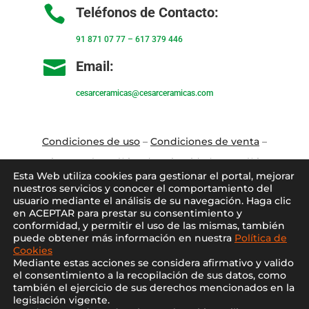

Teléfonos de Contacto:
91 871 07 77
–
617 379 446

Email:
cesarceramicas@cesarceramicas.com
Condiciones de uso
–
Condiciones de venta
–
Aviso Legal
–
Política de privacidad
–
Política
Esta Web utiliza cookies para gestionar el portal, mejorar
de cookies
nuestros servicios y conocer el comportamiento del
usuario mediante el análisis de su navegación. Haga clic
en ACEPTAR para prestar su consentimiento y
Blo
g
–
Contacto
–
Conócenos
–
Mi Cuenta
conformidad, y permitir el uso de las mismas, también
puede obtener más información en nuestra
Política de
Cookies
Mediante estas acciones se considera afirmativo y valido
el consentimiento a la recopilación de sus datos, como
también el ejercicio de sus derechos mencionados en la
legislación vigente.