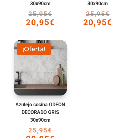
30x90cm
30x90cm
25,95
€
El
25,95
€
El
20,95
€
20,95
€
precio
precio
El
El
original
original
precio
precio
era:
era:
actual
actual
25,95€.
25,95€.
es:
es:
¡Oferta!
20,95€.
20,95€.
Azulejo cocina ODEON
DECORADO GRIS
30x90cm
25,95
€
El
precio