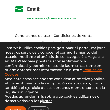

Email:
cesarceramicas@cesarceramicas.com
Condiciones de uso
–
Condiciones de venta
–
Aviso Legal
–
Política de privacidad
–
Política
Esta Web utiliza cookies para gestionar el portal, mejorar
de cookies
nuestros servicios y conocer el comportamiento del
usuario mediante el análisis de su navegación. Haga clic
en ACEPTAR para prestar su consentimiento y
Blo
g
–
Contacto
–
Conócenos
–
Mi Cuenta
conformidad, y permitir el uso de las mismas, también
puede obtener más información en nuestra
Política de
Cookies
Mediante estas acciones se considera afirmativo y valido
el consentimiento a la recopilación de sus datos, como
también el ejercicio de sus derechos mencionados en la
legislación vigente.
Puedes aprender más sobre qué cookies utilizamos o
2021 ©
Cesar Cerámicas
desactivarlas en los
ajustes
.
Diseño web por
Nocturna web
Aceptar
Ajustes