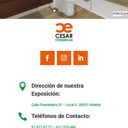

Dirección de nuestra
Exposición:
Calle Puentelarra 35 – Local 6 -28031 Madrid

Teléfonos de Contacto:
91 871 07 77
–
617 379 446