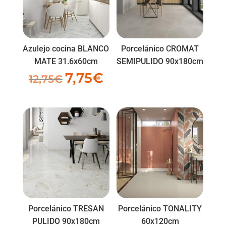
Azulejo cocina BLANCO
Porcelánico CROMAT
MATE 31.6x60cm
SEMIPULIDO 90x180cm
7,75
€
El
El
12,75
€
precio
precio
original
actual
era:
es:
12,75€.
7,75€.
Porcelánico TRESAN
Porcelánico TONALITY
PULIDO 90x180cm
60x120cm