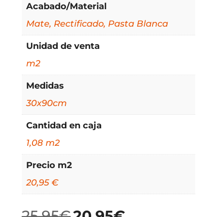
Acabado/Material
Mate, Rectificado, Pasta Blanca
Unidad de venta
m2
Medidas
30x90cm
Cantidad en caja
1,08 m2
Precio m2
20,95 €
25,95
€
20,95
€
El
El