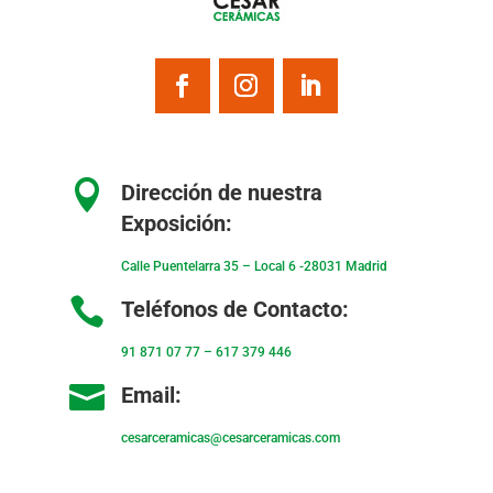

Dirección de nuestra
Exposición:
Calle Puentelarra 35 – Local 6 -28031 Madrid

Teléfonos de Contacto:
91 871 07 77
–
617 379 446

Email:
cesarceramicas@cesarceramicas.com