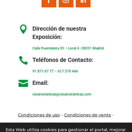

Dirección de nuestra
Exposición:
Calle Puentelarra 35 – Local 6 -28031 Madrid

Teléfonos de Contacto:
91 871 07 77
–
617 379 446

Email:
cesarceramicas@cesarceramicas.com
Condiciones de uso
–
Condiciones de venta
–
Aviso Legal
–
Política de privacidad
–
Política
Esta Web utiliza cookies para gestionar el portal, mejorar