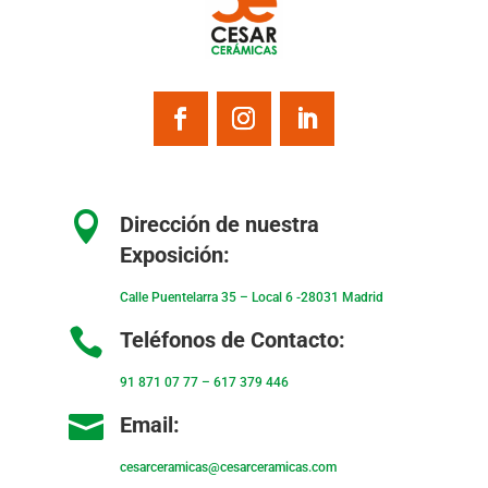

Dirección de nuestra
Exposición:
Calle Puentelarra 35 – Local 6 -28031 Madrid

Teléfonos de Contacto:
91 871 07 77
–
617 379 446

Email:
cesarceramicas@cesarceramicas.com