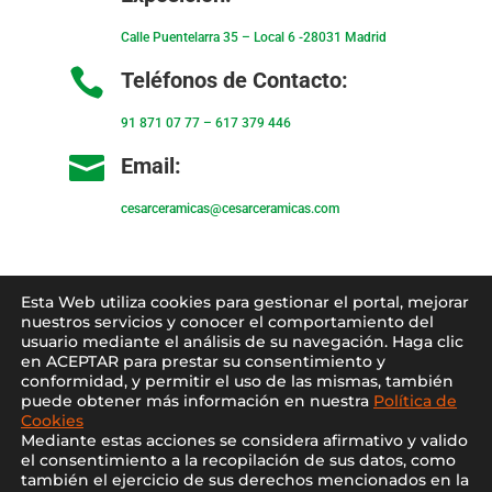
Calle Puentelarra 35 – Local 6 -28031 Madrid

Teléfonos de Contacto:
91 871 07 77
–
617 379 446

Email:
cesarceramicas@cesarceramicas.com
Condiciones de uso
–
Condiciones de venta
–
Esta Web utiliza cookies para gestionar el portal, mejorar
Aviso Legal
–
Política de privacidad
–
Política
nuestros servicios y conocer el comportamiento del
usuario mediante el análisis de su navegación. Haga clic
de cookies
en ACEPTAR para prestar su consentimiento y
conformidad, y permitir el uso de las mismas, también
puede obtener más información en nuestra
Política de
Blo
g
–
Contacto
–
Conócenos
–
Mi Cuenta
Cookies
Mediante estas acciones se considera afirmativo y valido
el consentimiento a la recopilación de sus datos, como
también el ejercicio de sus derechos mencionados en la