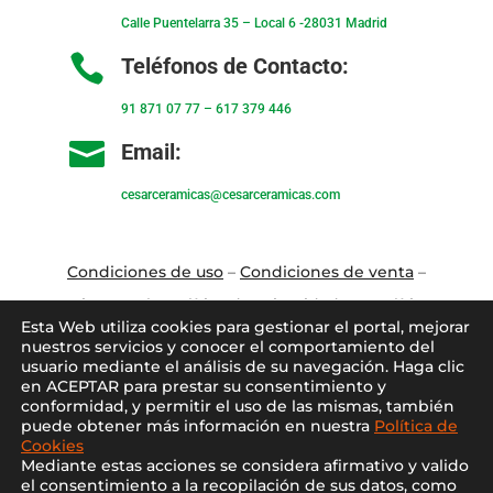
Calle Puentelarra 35 – Local 6 -28031 Madrid

Teléfonos de Contacto:
91 871 07 77
–
617 379 446

Email:
cesarceramicas@cesarceramicas.com
Condiciones de uso
–
Condiciones de venta
–
Aviso Legal
–
Política de privacidad
–
Política
Esta Web utiliza cookies para gestionar el portal, mejorar
de cookies
nuestros servicios y conocer el comportamiento del
usuario mediante el análisis de su navegación. Haga clic
en ACEPTAR para prestar su consentimiento y
Blo
g
–
Contacto
–
Conócenos
–
Mi Cuenta
conformidad, y permitir el uso de las mismas, también
puede obtener más información en nuestra
Política de
Cookies
Mediante estas acciones se considera afirmativo y valido
el consentimiento a la recopilación de sus datos, como