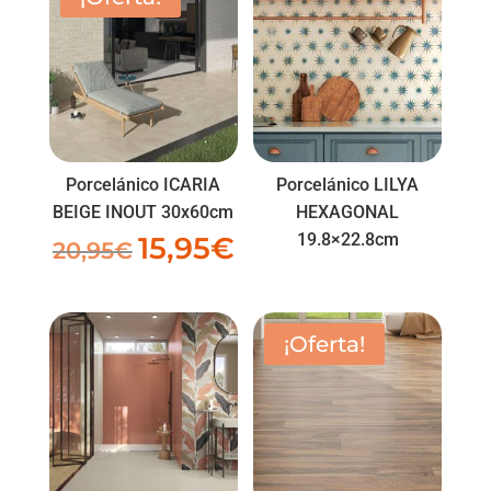
Porcelánico ICARIA
Porcelánico LILYA
BEIGE INOUT 30x60cm
HEXAGONAL
19.8×22.8cm
15,95
€
El
El
20,95
€
precio
precio
original
actual
era:
es:
¡Oferta!
20,95€.
15,95€.