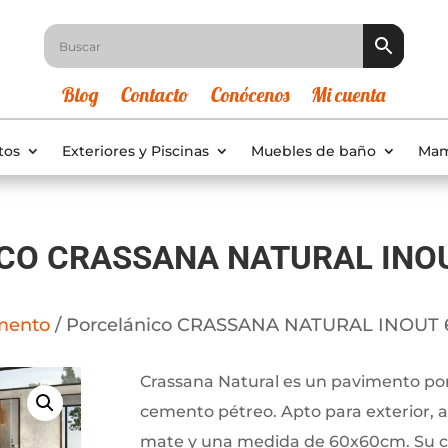
Blog
Contacto
Conócenos
Mi cuenta
tos
Exteriores y Piscinas
Muebles de baño
Mam
CO CRASSANA NATURAL INO
mento
/ Porcelánico CRASSANA NATURAL INOUT
Crassana Natural es un pavimento porc
cemento pétreo. Apto para exterior, a
mate y una medida de 60x60cm. Su col