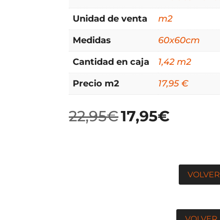
Unidad de venta
m2
Medidas
60x60cm
Cantidad en caja
1,42 m2
Precio m2
17,95 €
22,95
€
17,95
€
El
El
precio
precio
original
actual
era:
es:
22,95€.
17,95€.
VOLVER
VOLVER 