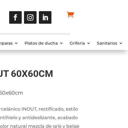
paras
Platos de ducha
Grifería
Sanitarios
UT 60X60CM
 60x60cm
elánico INOUT, rectificado, estilo
ntihielo y antideslizante, acabado
or natural mezcla de gris y beige