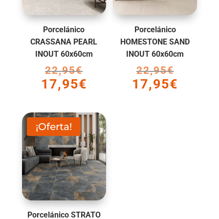
Porcelánico
Porcelánico
CRASSANA PEARL
HOMESTONE SAND
INOUT 60x60cm
INOUT 60x60cm
22,95
€
El
22,95
€
El
17,95
€
17,95
€
precio
precio
El
El
original
original
precio
precio
era:
era:
actual
actual
22,95€.
22,95€.
es:
es:
¡Oferta!
17,95€.
17,95€.
Porcelánico STRATO