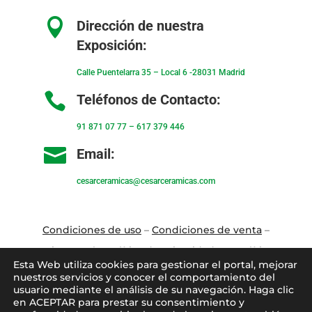

Dirección de nuestra
Exposición:
Calle Puentelarra 35 – Local 6 -28031 Madrid

Teléfonos de Contacto:
91 871 07 77
–
617 379 446

Email:
cesarceramicas@cesarceramicas.com
Condiciones de uso
–
Condiciones de venta
–
Aviso Legal
–
Política de privacidad
–
Política
Esta Web utiliza cookies para gestionar el portal, mejorar
de cookies
nuestros servicios y conocer el comportamiento del
usuario mediante el análisis de su navegación. Haga clic
en ACEPTAR para prestar su consentimiento y