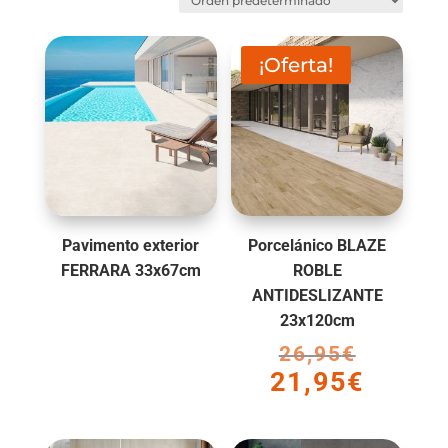
¡Oferta!
Pavimento exterior
Porcelánico BLAZE
FERRARA 33x67cm
ROBLE
ANTIDESLIZANTE
23x120cm
26,95
€
El
21,95
€
precio
El
original
precio
era:
actual