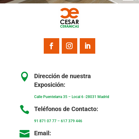

Dirección de nuestra
Exposición:
Calle Puentelarra 35 – Local 6 -28031 Madrid

Teléfonos de Contacto:
91 871 07 77
–
617 379 446

Email: