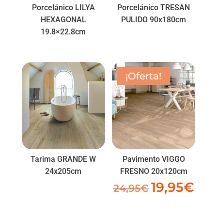
Porcelánico LILYA
Porcelánico TRESAN
HEXAGONAL
PULIDO 90x180cm
19.8×22.8cm
¡Oferta!
Tarima GRANDE W
Pavimento VIGGO
24x205cm
FRESNO 20x120cm
19,95
€
El
El
24,95
€
precio
prec
original
actua