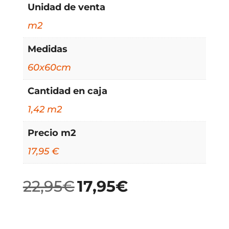
Unidad de venta
m2
Medidas
60x60cm
Cantidad en caja
1,42 m2
Precio m2
17,95 €
22,95
€
17,95
€
El
El
precio
precio
original
actual