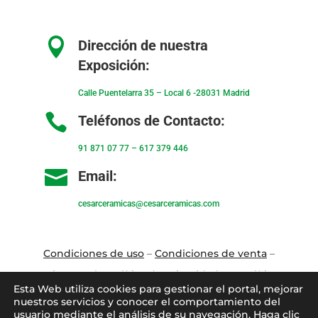

Dirección de nuestra
Exposición:
Calle Puentelarra 35 – Local 6 -28031 Madrid

Teléfonos de Contacto:
91 871 07 77
–
617 379 446

Email:
cesarceramicas@cesarceramicas.com
Condiciones de uso
–
Condiciones de venta
–
Aviso Legal
–
Política de privacidad
–
Política
Esta Web utiliza cookies para gestionar el portal, mejorar
de cookies
nuestros servicios y conocer el comportamiento del
usuario mediante el análisis de su navegación. Haga clic