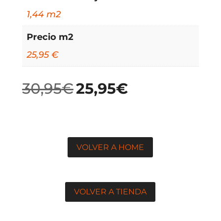
1,44 m2
Precio m2
25,95 €
30,95
€
25,95
€
El
El
precio
precio
original
actual
era:
es:
30,95€.
25,95€.
VOLVER A HOME
VOLVER A TIENDA