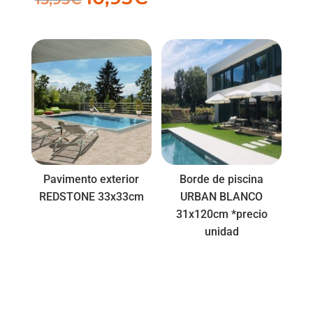
precio
precio
original
actual
era:
es:
15,95€.
10,95€.
Pavimento exterior
Borde de piscina
REDSTONE 33x33cm
URBAN BLANCO
31x120cm *precio
unidad