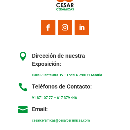

Dirección de nuestra
Exposición:
Calle Puentelarra 35 – Local 6 -28031 Madrid

Teléfonos de Contacto:
91 871 07 77
–
617 379 446

Email:
cesarceramicas@cesarceramicas.com