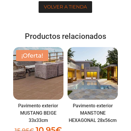
VOLVER A TIENDA
Productos relacionados
¡Oferta!
Pavimento exterior
Pavimento exterior
MUSTANG BEIGE
MANSTONE
33x33cm
HEXAGONAL 28x56cm
10,95
€
El
El
15,95
€