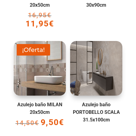
20x50cm
30x90cm
16,95
€
El
11,95
€
precio
El
original
precio
era:
actual
16,95€.
es:
¡Oferta!
11,95€.
Azulejo baño MILAN
Azulejo baño
20x50cm
PORTOBELLO SCALA
31.5x100cm
9,50
€
El
El
14,50
€
precio
precio