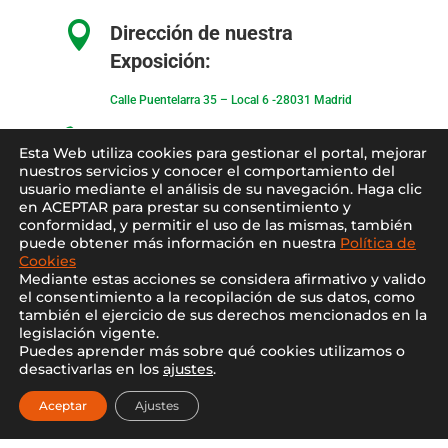

Dirección de nuestra
Exposición:
Calle Puentelarra 35 – Local 6 -28031 Madrid

Teléfonos de Contacto:
Esta Web utiliza cookies para gestionar el portal, mejorar
nuestros servicios y conocer el comportamiento del
91 871 07 77
–
617 379 446
usuario mediante el análisis de su navegación. Haga clic
en ACEPTAR para prestar su consentimiento y

Email:
conformidad, y permitir el uso de las mismas, también
puede obtener más información en nuestra
Política de
cesarceramicas@cesarceramicas.com
Cookies
Mediante estas acciones se considera afirmativo y valido
el consentimiento a la recopilación de sus datos, como
también el ejercicio de sus derechos mencionados en la
Condiciones de uso
–
Condiciones de venta
–
legislación vigente.
Puedes aprender más sobre qué cookies utilizamos o
Aviso Legal
–
Política de privacidad
–
Política
desactivarlas en los
ajustes
.
de cookies
Aceptar
Ajustes
Blo
g
–
Contacto
–
Conócenos
–
Mi Cuenta