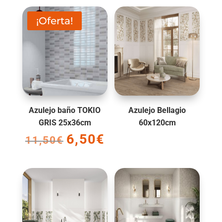
original
actual
era:
es:
¡Oferta!
14,50€.
9,50€.
Azulejo baño TOKIO
Azulejo Bellagio
GRIS 25x36cm
60x120cm
6,50
€
El
El
11,50
€
precio
precio
original
actual
era:
es:
11,50€.
6,50€.