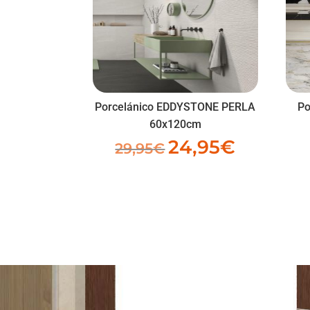
Porcelánico EDDYSTONE PERLA
Po
60x120cm
24,95
€
El
El
29,95
€
precio
precio
original
actual
era:
es:
29,95€.
24,95€.