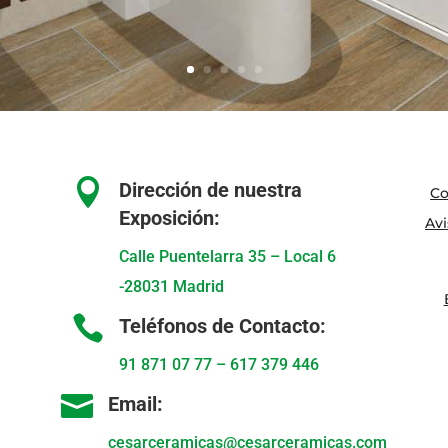

Dirección de nuestra
Co
Exposición:
Avi
Calle Puentelarra 35 – Local 6
-28031 Madrid

Teléfonos de Contacto:
91 871 07 77
–
617 379 446

Email:
cesarceramicas@cesarceramicas.com