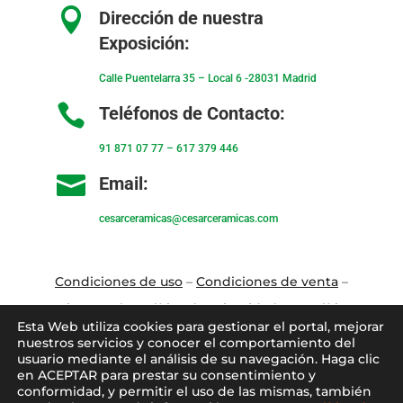

Dirección de nuestra
Exposición:
Calle Puentelarra 35 – Local 6 -28031 Madrid

Teléfonos de Contacto:
91 871 07 77
–
617 379 446

Email:
cesarceramicas@cesarceramicas.com
Condiciones de uso
–
Condiciones de venta
–
Aviso Legal
–
Política de privacidad
–
Política
Esta Web utiliza cookies para gestionar el portal, mejorar
de cookies
nuestros servicios y conocer el comportamiento del
usuario mediante el análisis de su navegación. Haga clic
en ACEPTAR para prestar su consentimiento y
Blo
g
–
Contacto
–
Conócenos
–
Mi Cuenta
conformidad, y permitir el uso de las mismas, también