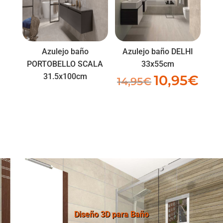
Azulejo baño
Azulejo baño DELHI
PORTOBELLO SCALA
33x55cm
31.5x100cm
10,95
€
El
El
14,95
€
precio
preci
original
actua
era:
es:
14,95€.
10,95
Diseño 3D para Baño